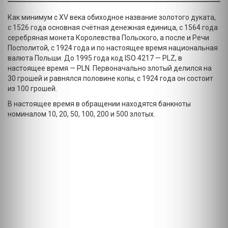
Как минимум с XV века обиходное название золотого дуката,
с 1526 года основная счётная денежная единица, с 1564 года
серебряная монета Королевства Польского, а после и Речи
Посполитой, с 1924 года и по настоящее время национальная
валюта Польши. До 1995 года код ISO 4217 — PLZ, в
настоящее время — PLN. Первоначально злотый делился на
30 грошей и равнялся половине копы, с 1924 года он состоит
из 100 грошей.
В настоящее время в обращении находятся банкноты
номиналом 10, 20, 50, 100, 200 и 500 злотых.