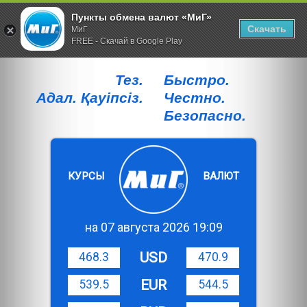
Пункты обмена валют «МиГ»
Скачать
МиГ
FREE - Скачай в Google Play
Тез.
Быстро.
Адал. Қауiпсiз.
Честно.
Безопасно.
КУРСЫ
ВАЛЮТ
на 07 августа 2026 19:09
USD
468.3
470.9
EUR
539.5
544.5