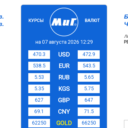
з.
Б
КУРСЫ
ВАЛЮТ
з.
Ч
Л
на 07 августа 2026 12:29
Р
USD
470.3
472.9
EUR
538.5
543.5
RUB
5.53
5.65
KGS
5.35
5.75
GBP
627
647
CNY
69.1
71.5
GOLD
62250
66250