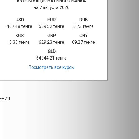
КУРСЫ НАЦИОНАЛЬНОГО БАНКА
на 7 августа 2026
USD
EUR
RUB
467.48 тенге
539.52 тенге
5.73 тенге
KGS
GBP
CNY
5.35 тенге
629.23 тенге
69.27 тенге
GLD
64344.21 тенге
Посмотреть все курсы
ЕНИЯ