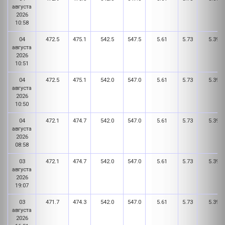
августа
2026
10:58
04
472.5
475.1
542.5
547.5
5.61
5.73
5.39
августа
2026
10:51
04
472.5
475.1
542.0
547.0
5.61
5.73
5.39
августа
2026
10:50
04
472.1
474.7
542.0
547.0
5.61
5.73
5.39
августа
2026
08:58
03
472.1
474.7
542.0
547.0
5.61
5.73
5.39
августа
2026
19:07
03
471.7
474.3
542.0
547.0
5.61
5.73
5.39
августа
2026