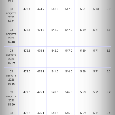
16:51
03
472.1
474.7
542.0
547.0
5.61
5.73
5.39
августа
2026
16:41
03
472.1
474.7
542.0
547.0
5.59
5.71
5.39
августа
2026
16:40
03
472.5
475.1
542.0
547.0
5.59
5.71
5.39
августа
2026
16:39
03
472.5
475.1
541.5
546.5
5.59
5.71
5.39
августа
2026
16:16
03
472.5
475.1
541.5
546.5
5.59
5.71
5.41
августа
2026
15:20
03
472.5
475.1
541.5
546.5
5.59
5.71
5.41