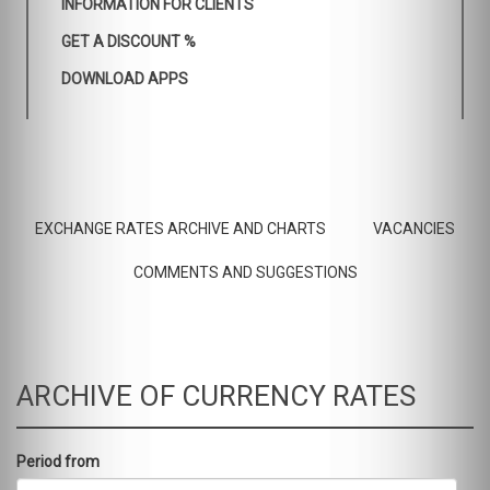
INFORMATION FOR CLIENTS
GET A DISCOUNT %
DOWNLOAD APPS
EXCHANGE RATES ARCHIVE AND CHARTS
VACANCIES
COMMENTS AND SUGGESTIONS
ARCHIVE OF CURRENCY RATES
Period from