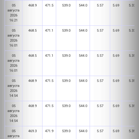
05
468.9
471.5
539.0
544.0
5.57
5.69
5.33
августа
2026
16:21
05
468.5
471.1
539.0
544.0
5.57
5.69
5.33
августа
2026
16:01
05
468.5
471.1
539.0
544.0
5.57
5.69
5.35
августа
2026
16:01
05
468.9
471.5
539.0
544.0
5.57
5.69
5.35
августа
2026
14:54
05
468.9
471.5
539.0
544.0
5.57
5.69
5.35
августа
2026
14:54
05
469.3
471.9
539.0
544.0
5.57
5.69
5.35
августа