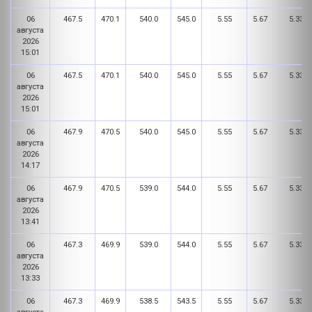
06
467.5
470.1
540.0
545.0
5.55
5.67
5.33
августа
2026
15:01
06
467.5
470.1
540.0
545.0
5.55
5.67
5.33
августа
2026
15:01
06
467.9
470.5
540.0
545.0
5.55
5.67
5.33
августа
2026
14:17
06
467.9
470.5
539.0
544.0
5.55
5.67
5.33
августа
2026
13:41
06
467.3
469.9
539.0
544.0
5.55
5.67
5.33
августа
2026
13:33
06
467.3
469.9
538.5
543.5
5.55
5.67
5.33