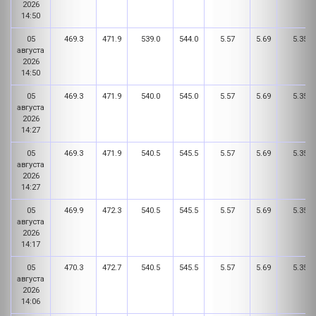
2026
14:50
05
469.3
471.9
539.0
544.0
5.57
5.69
5.35
августа
2026
14:50
05
469.3
471.9
540.0
545.0
5.57
5.69
5.35
августа
2026
14:27
05
469.3
471.9
540.5
545.5
5.57
5.69
5.35
августа
2026
14:27
05
469.9
472.3
540.5
545.5
5.57
5.69
5.35
августа
2026
14:17
05
470.3
472.7
540.5
545.5
5.57
5.69
5.35
августа
2026
14:06