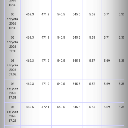
2026
10:30
05
469.3
471.9
540.5
545.5
5.59
5.71
5.35
августа
2026
10:30
05
469.3
471.9
540.5
545.5
5.59
5.71
5.35
августа
2026
09:38
05
469.3
471.9
540.5
545.5
5.57
5.69
5.35
августа
2026
09:02
04
469.3
471.9
540.5
545.5
5.57
5.69
5.35
августа
2026
17:51
04
469.5
472.1
540.5
545.5
5.57
5.69
5.35
августа
2026
17:26