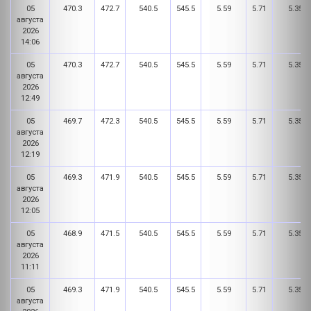
05
470.3
472.7
540.5
545.5
5.59
5.71
5.35
августа
2026
14:06
05
470.3
472.7
540.5
545.5
5.59
5.71
5.35
августа
2026
12:49
05
469.7
472.3
540.5
545.5
5.59
5.71
5.35
августа
2026
12:19
05
469.3
471.9
540.5
545.5
5.59
5.71
5.35
августа
2026
12:05
05
468.9
471.5
540.5
545.5
5.59
5.71
5.35
августа
2026
11:11
05
469.3
471.9
540.5
545.5
5.59
5.71
5.35
августа