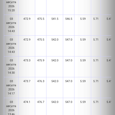
августа
2026
15:20
03
472.9
475.5
541.5
546.5
5.59
5.71
5.41
августа
2026
14:43
03
472.9
475.5
542.0
547.0
5.59
5.71
5.41
августа
2026
14:43
03
473.3
475.9
542.0
547.0
5.59
5.71
5.41
августа
2026
14:30
03
473.7
476.3
542.0
547.0
5.59
5.71
5.41
августа
2026
14:17
03
474.1
476.7
542.0
547.0
5.59
5.71
5.41
августа
2026
13:46