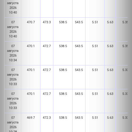
августа
2026
10:40
07
470.7
473.3
538.5
543.5
5.51
5.63
5.35
августа
2026
10:40
07
470.1
472.7
538.5
543.5
5.51
5.63
5.35
августа
2026
10:34
07
470.1
472.7
538.5
543.5
5.51
5.63
5.33
августа
2026
10:33
07
470.1
472.7
538.5
543.5
5.51
5.63
5.33
августа
2026
10:33
07
469.7
472.3
538.5
543.5
5.51
5.63
5.33
августа
2026
10:28