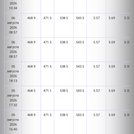
2026
10:34
06
468.9
471.5
538.5
543.5
5.57
5.69
5.33
августа
2026
08:57
06
468.9
471.5
538.5
543.5
5.57
5.69
5.33
августа
2026
08:57
05
468.9
471.5
538.5
543.5
5.57
5.69
5.33
августа
2026
18:13
05
468.5
471.1
538.5
543.5
5.57
5.69
5.33
августа
2026
17:32
05
468.9
471.5
538.5
543.5
5.57
5.69
5.33
августа
2026
16:40