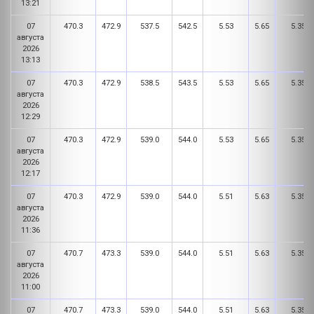
13:21
07
470.3
472.9
537.5
542.5
5.53
5.65
5.35
августа
2026
13:13
07
470.3
472.9
538.5
543.5
5.53
5.65
5.35
августа
2026
12:29
07
470.3
472.9
539.0
544.0
5.53
5.65
5.35
августа
2026
12:17
07
470.3
472.9
539.0
544.0
5.51
5.63
5.35
августа
2026
11:36
07
470.7
473.3
539.0
544.0
5.51
5.63
5.35
августа
2026
11:00
07
470.7
473.3
539.0
544.0
5.51
5.63
5.35