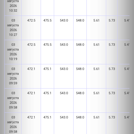
августа
2026
10:32
03
472.5
475.5
543.0
548.0
5.61
5.73
5.41
августа
2026
10:27
03
472.5
475.5
543.0
548.0
5.61
5.73
5.41
августа
2026
10:19
03
472.1
475.1
543.0
548.0
5.61
5.73
5.41
августа
2026
09:59
03
472.1
475.1
543.0
548.0
5.61
5.73
5.41
августа
2026
09:58
03
472.1
475.1
543.0
548.0
5.61
5.73
5.41
августа
2026
09:58