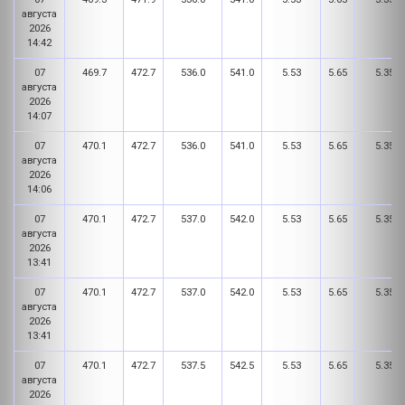
августа
2026
14:42
07
469.7
472.7
536.0
541.0
5.53
5.65
5.35
августа
2026
14:07
07
470.1
472.7
536.0
541.0
5.53
5.65
5.35
августа
2026
14:06
07
470.1
472.7
537.0
542.0
5.53
5.65
5.35
августа
2026
13:41
07
470.1
472.7
537.0
542.0
5.53
5.65
5.35
августа
2026
13:41
07
470.1
472.7
537.5
542.5
5.53
5.65
5.35
августа
2026