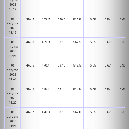
августа
2026
13:19
06
467.3
469.9
538.5
543.5
5.55
5.67
5.33
августа
2026
13:19
06
467.3
469.9
537.5
542.5
5.55
5.67
5.33
августа
2026
12:25
06
467.5
470.1
537.5
542.5
5.55
5.67
5.33
августа
2026
11:41
06
467.5
470.1
537.0
542.0
5.55
5.67
5.33
августа
2026
11:27
06
467.7
470.3
537.0
542.0
5.55
5.67
5.33
августа
2026
11:25