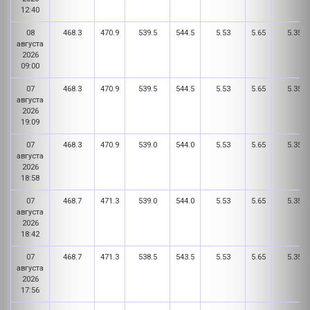
12:40
08
468.3
470.9
539.5
544.5
5.53
5.65
5.35
августа
2026
09:00
07
468.3
470.9
539.5
544.5
5.53
5.65
5.35
августа
2026
19:09
07
468.3
470.9
539.0
544.0
5.53
5.65
5.35
августа
2026
18:58
07
468.7
471.3
539.0
544.0
5.53
5.65
5.35
августа
2026
18:42
07
468.7
471.3
538.5
543.5
5.53
5.65
5.35
августа
2026
17:56